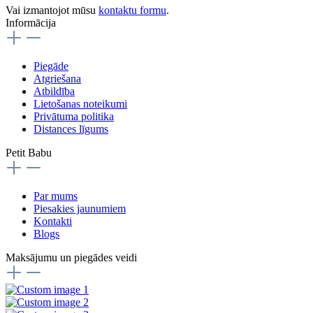
Vai izmantojot mūsu
kontaktu formu
.
Informācija
Piegāde
Atgriešana
Atbildība
Lietošanas noteikumi
Privātuma politika
Distances līgums
Petit Babu
Par mums
Piesakies jaunumiem
Kontakti
Blogs
Maksājumu un piegādes veidi