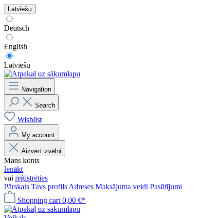
Latviešu
Deutsch
English
Latviešu
Navigation
Search
Wishlist
My account
Aizvērt izvēlni
Mans konts
Ienākt
vai
reģistrēties
Pārskats
Tavs profils
Adreses
Maksājuma veidi
Pasūtījumi
Shopping cart
0,00 €*
Veikals