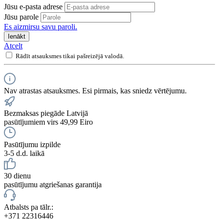
Jūsu e-pasta adrese
Jūsu parole
Es aizmirsu savu paroli.
Ienākt
Atcelt
Rādīt atsauksmes tikai pašreizējā valodā.
Nav atrastas atsauksmes. Esi pirmais, kas sniedz vērtējumu.
Bezmaksas piegāde Latvijā
pasūtījumiem virs 49,99 Eiro
Pasūtījumu izpilde
3-5 d.d. laikā
30 dienu
pasūtījumu atgriešanas garantija
Atbalsts pa tālr.:
+371 22316446