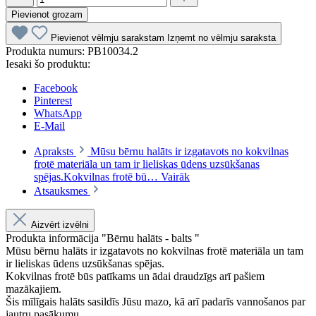
Pievienot grozam
Pievienot vēlmju sarakstam
Izņemt no vēlmju saraksta
Produkta numurs:
PB10034.2
Iesaki šo produktu:
Facebook
Pinterest
WhatsApp
E-Mail
Apraksts
Mūsu bērnu halāts ir izgatavots no kokvilnas
frotē materiāla un tam ir lieliskas ūdens uzsūkšanas
spējas.Kokvilnas frotē bū…
Vairāk
Atsauksmes
Aizvērt izvēlni
Produkta informācija "Bērnu halāts - balts "
Mūsu bērnu halāts ir izgatavots no kokvilnas frotē materiāla un tam
ir lieliskas ūdens uzsūkšanas spējas.
Kokvilnas frotē būs patīkams un ādai draudzīgs arī pašiem
mazākajiem.
Šis mīlīgais halāts sasildīs Jūsu mazo, kā arī padarīs vannošanos par
jautru pasākumu.