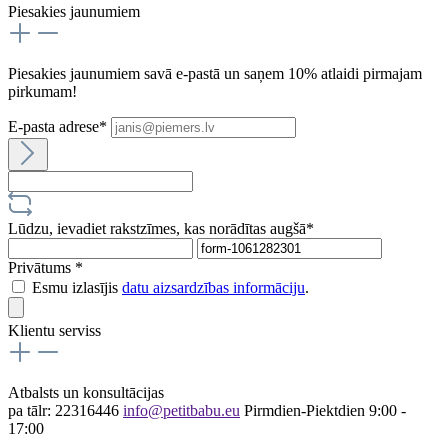
Piesakies jaunumiem
Piesakies jaunumiem savā e-pastā un saņem 10% atlaidi pirmajam
pirkumam!
E-pasta adrese*
Lūdzu, ievadiet rakstzīmes, kas norādītas augšā*
Privātums *
Esmu izlasījis
datu aizsardzības informāciju
.
Klientu serviss
Atbalsts un konsultācijas
pa tālr: 22316446
info@petitbabu.eu
Pirmdien-Piektdien 9:00 -
17:00