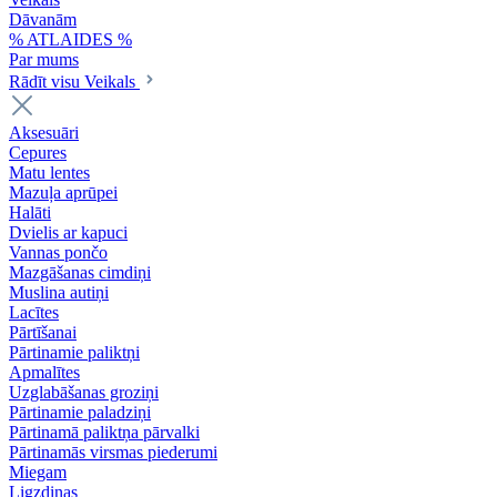
Dāvanām
% ATLAIDES %
Par mums
Rādīt visu Veikals
Aksesuāri
Cepures
Matu lentes
Mazuļa aprūpei
Halāti
Dvielis ar kapuci
Vannas pončo
Mazgāšanas cimdiņi
Muslina autiņi
Lacītes
Pārtīšanai
Pārtinamie paliktņi
Apmalītes
Uzglabāšanas groziņi
Pārtinamie paladziņi
Pārtinamā paliktņa pārvalki
Pārtinamās virsmas piederumi
Miegam
Ligzdiņas