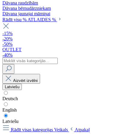
Dāvana raudzībām
Dāvana bērnudārzniekam
Dāvana jaunajai māmiņai
Rādīt visu % ATLAIDES %
-15%
-20%
-50%
OUTLET
-40%
Aizvērt izvēlni
Latviešu
Deutsch
English
Latviešu
Rādīt visas kategorijas
Veikals
Atpakaļ