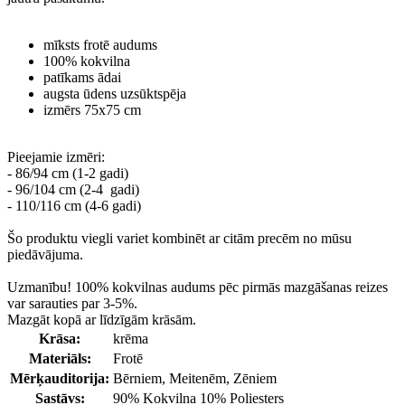
mīksts frotē audums
100% kokvilna
patīkams ādai
augsta ūdens uzsūktspēja
izmērs 75x75 cm
Pieejamie izmēri:
- 86/94 cm (1-2 gadi)
- 96/104 cm (2-4 gadi)
- 110/116 cm (4-6 gadi)
Šo produktu viegli variet kombinēt ar citām precēm no mūsu
piedāvājuma.
Uzmanību! 100% kokvilnas audums pēc pirmās mazgāšanas reizes
var sarauties par 3-5%.
Mazgāt kopā ar līdzīgām krāsām.
Krāsa:
krēma
Materiāls:
Frotē
Mērķauditorija:
Bērniem
, Meitenēm
, Zēniem
Sastāvs:
90% Kokvilna 10% Poliesters