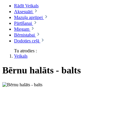
Rādīt Veikals
Aksesuāri
Mazuļa aprūpei
Pārtīšanai
Miegam
Bērnistabai
Dodoties ceļā
Tu atrodies :
Veikals
Bērnu halāts - balts