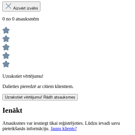
Aizvērt izvēlni
0 no 0 atsauksmēm
Uzrakstiet vērtējumu!
Dalieties pieredzē ar citiem klientiem.
Uzrakstiet vērtējumu!
Rādīt atsauksmes
Ienākt
Atsauksmes var iesniegt tikai reģistrējoties. Lūdzu ievadi savu
pieteikšanās informāciju.
Jauns klients?