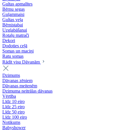
Gultas apmalītes
Bērnu segas
Guļammaisi
Gultas veļa
Bērnistabai
Uzglabāšanai
Rotaļu matrači
Dekori
Dodoties ceļā
Somas un maciņi
Ratu somas
Rādīt visu Dāvanām
Dzimums
Dāvanas zēniem
Dāvanas meitenēm
Dzimuma neitrālas dāvanas
Vērtība
Līdz 10 eiro
Līdz 25 eiro
Līdz 50 eiro
Līdz 100 eiro
Notikums
Babyshower