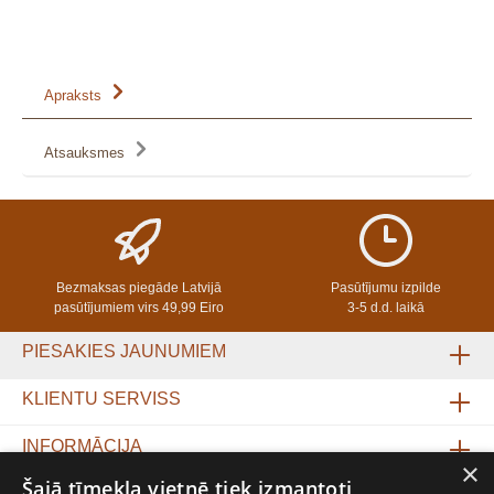
Apraksts
Atsauksmes
Bezmaksas piegāde Latvijā
Pasūtījumu izpilde
pasūtījumiem virs 49,99 Eiro
3-5 d.d. laikā
PIESAKIES JAUNUMIEM
KLIENTU SERVISS
INFORMĀCIJA
×
Šajā tīmekļa vietnē tiek izmantoti
PETIT BABU